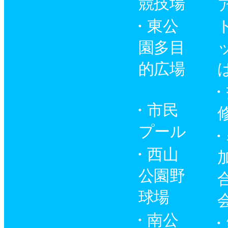
競技場
東公
園多目
的広場
市民
プール
西山
公園野
球場
南公