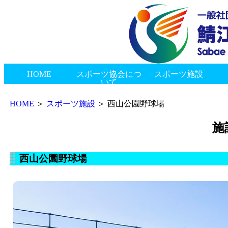
HOME
スポーツ協会につ
スポーツ施設
いて
新着情報
会長挨拶
協会概要
組織図
協会のあゆみ
総合体育館
スポーツ交流館
神明健康スポーツセンター
ゲートボールセンター
陸上競技場
東公園多目的広場
市民プール
西山公園野球場
南公園グラウンド
御幸公園グラウンド
西公園グラウンド
神中公園テニスコート
丸山公園多目的グラウンド
鯖江つつじマラソン
鯖江市民スポーツ大会
県民スポーツ祭
鯖江市・村上市姉妹都市交流事業
市民スポーツふれあい事業
ジュニアアスリートクリニックinさばえ
指導者研修会
表彰式・加盟団体合同懇親会
鯖江市長旗争奪高等学校野球大会
その他イベント
地区スポーツ協会
種目協会・連盟
その他
賛助会員
リンク
お問い合わせ
プライバシーポリシー
HOME
＞
スポーツ施設
＞ 西山公園野球場
施
西山公園野球場