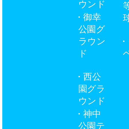
ウンド
御幸
公園グ
ラウン
ド
西公
園グラ
ウンド
神中
公園テ