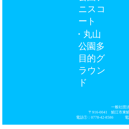
ニスコ
ート
丸山
公園多
目的グ
ラウン
ド
一般社団
〒916-0041 鯖江市
電話①：0778-42-8586 電話②