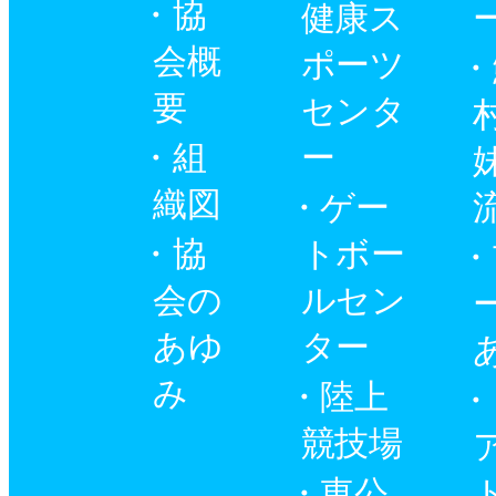
協
健康ス
会概
ポーツ
要
センタ
組
ー
織図
ゲー
協
トボー
会の
ルセン
あゆ
ター
み
陸上
競技場
東公