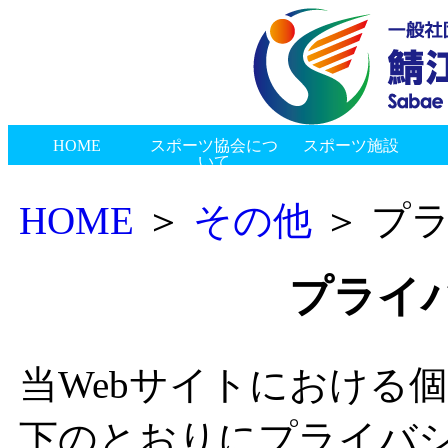
HOME
スポーツ協会につ
スポーツ施設
いて
新着情報
会長挨拶
協会概要
組織図
協会のあゆみ
総合体育館
スポーツ交流館
神明健康スポーツセンター
ゲートボールセンター
陸上競技場
東公園多目的広場
市民プール
西山公園野球場
南公園グラウンド
御幸公園グラウンド
西公園グラウンド
神中公園テニスコート
丸山公園多目的グラウンド
鯖江つつじマラソン
鯖江市民スポーツ大会
県民スポーツ祭
鯖江市・村上市姉妹都市交流事業
市民スポーツふれあい事業
ジュニアアスリートクリニックinさばえ
指導者研修会
表彰式・加盟団体合同懇親会
鯖江市長旗争奪高等学校野球大会
その他イベント
地区スポーツ協会
種目協会・連盟
その他
賛助会員
リンク
お問い合わせ
プライバシーポリシー
HOME
＞
その他
＞ プ
プライ
当Webサイトにおける
下のとおりにプライバ