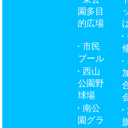
園多目
的広場
市民
プール
西山
公園野
球場
南公
園グラ