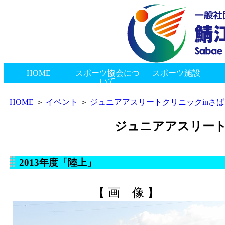
HOME
スポーツ協会につ
スポーツ施設
いて
新着情報
会長挨拶
協会概要
組織図
協会のあゆみ
総合体育館
スポーツ交流館
神明健康スポーツセンター
ゲートボールセンター
陸上競技場
東公園多目的広場
市民プール
西山公園野球場
南公園グラウンド
御幸公園グラウンド
西公園グラウンド
神中公園テニスコート
丸山公園多目的グラウンド
鯖江つつじマラソン
鯖江市民スポーツ大会
県民スポーツ祭
鯖江市・村上市姉妹都市交流事業
市民スポーツふれあい事業
ジュニアアスリートクリニックinさばえ
指導者研修会
表彰式・加盟団体合同懇親会
鯖江市長旗争奪高等学校野球大会
その他
地区スポーツ協会
種目協会・連盟
その他
賛助会員
リンク
HOME
＞
イベント
＞
ジュニアアスリートクリニックinさばえ
ジュニアアスリート
2013年度「陸上」
【 画 像 】