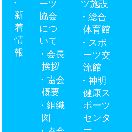
ーツ
ツ施設
新
協会
総合
着
につ
体育館
情
いて
スポ
報
会長
ーツ交
挨拶
流館
協会
神明
概要
健康ス
組織
ポーツ
図
センタ
ー
協会