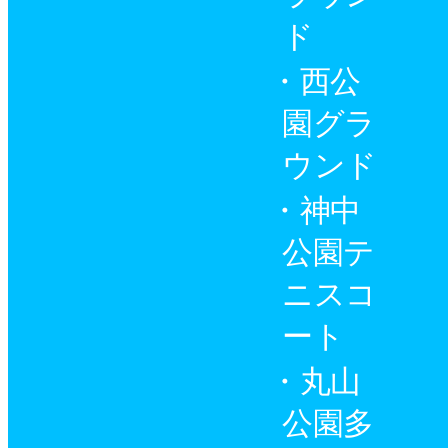
ド
西公
園グラ
ウンド
神中
公園テ
ニスコ
ート
丸山
公園多