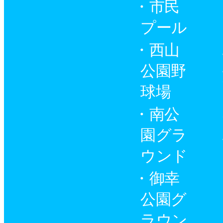
市民
プール
西山
公園野
球場
南公
園グラ
ウンド
御幸
公園グ
ラウン