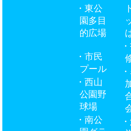
東公
園多目
的広場
市民
プール
西山
公園野
球場
南公