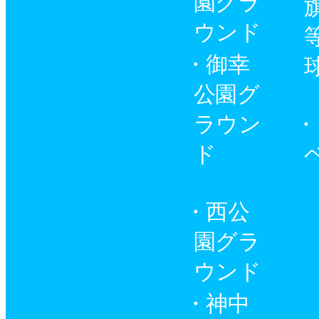
園グラ
ウンド
御幸
公園グ
ラウン
ド
西公
園グラ
ウンド
神中