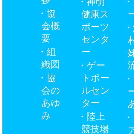
神明
協
健康ス
会概
ポーツ
要
センタ
組
ー
織図
ゲー
協
トボー
会の
ルセン
あゆ
ター
み
陸上
競技場