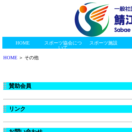
HOME
スポーツ協会につ
スポーツ施設
いて
新着情報
会長挨拶
協会概要
組織図
協会のあゆみ
総合体育館
スポーツ交流館
神明健康スポーツセンター
ゲートボールセンター
陸上競技場
東公園多目的広場
市民プール
西山公園野球場
南公園グラウンド
御幸公園グラウンド
西公園グラウンド
神中公園テニスコート
丸山公園多目的グラウンド
鯖江つつじマラソン
鯖江市民スポーツ大会
県民スポーツ祭
鯖江市・村上市姉妹都市交流事業
市民スポーツふれあい事業
ジュニアアスリートクリニックinさばえ
指導者研修会
表彰式・加盟団体合同懇親会
鯖江市長旗争奪高等学校野球大会
その他イベント
地区スポーツ協会
種目協会・連盟
その他
賛助会員
リンク
お問い合わせ
プライバシーポリシー
HOME
＞ その他
賛助会員
リンク
お問い合わせ