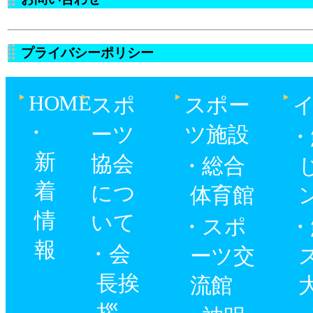
プライバシーポリシー
HOME
スポ
スポー
ーツ
ツ施設
新
協会
総合
着
につ
体育館
情
いて
スポ
報
会
ーツ交
長挨
流館
拶