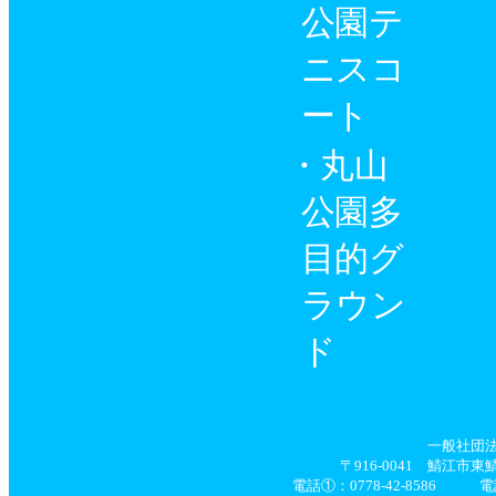
公園テ
ニスコ
ート
丸山
公園多
目的グ
ラウン
ド
一般社団
〒916-0041 鯖江市
電話①：0778-42-8586 電話②