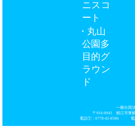
ニスコ
ート
丸山
公園多
目的グ
ラウン
ド
一般社団
〒916-0041 鯖江市
電話①：0778-42-8586 電話②