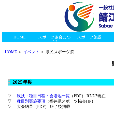
HOME
スポーツ協会につ
スポーツ施設
いて
新着情報
会長挨拶
協会概要
組織図
協会のあゆみ
総合体育館
スポーツ交流館
神明健康スポーツセンター
ゲートボールセンター
陸上競技場
東公園多目的広場
市民プール
西山公園野球場
南公園グラウンド
御幸公園グラウンド
西公園グラウンド
神中公園テニスコート
丸山公園多目的グラウンド
鯖江つつじマラソン
鯖江市民スポーツ大会
県民スポーツ祭
鯖江市・村上市姉妹都市交流事業
市民スポーツふれあい事業
ジュニアアスリートクリニックinさばえ
指導者研修会
表彰式・加盟団体合同懇親会
鯖江市長旗争奪高等学校野球大会
その他イベント
地区スポーツ協会
種目協会・連盟
その他
賛助会員
リンク
お問い合わせ
プライバシーポリシー
HOME
＞
イベント
＞ 県民スポーツ祭
2025年度
▽
競技・種目日程・会場地一覧
（PDF） R7/7/5現在
▽
種目別実施要項
（福井県スポーツ協会HP）
▽ 大会結果（PDF） 終了後掲載