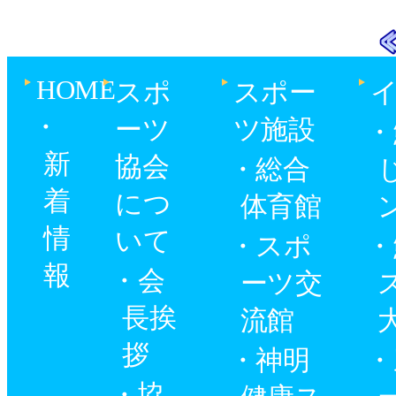
HOME
スポ
スポー
ーツ
ツ施設
新
協会
総合
着
につ
体育館
情
いて
スポ
報
会
ーツ交
長挨
流館
拶
神明
協