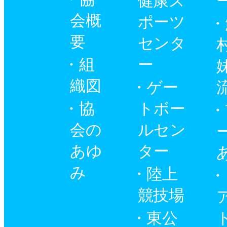
健康ス
会概
ポーツ
要
センタ
組
ー
織図
ゲー
協
トボー
会の
ルセン
あゆ
ター
み
陸上
競技場
東公