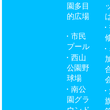
園多目
的広場
市民
プール
西山
公園野
球場
南公
園グラ
ウンド