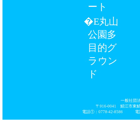
ート
丸山
公園多
目的グ
ラウン
ド
一般社団
〒916-0041 鯖江市
電話①：0778-42-8586 電話②