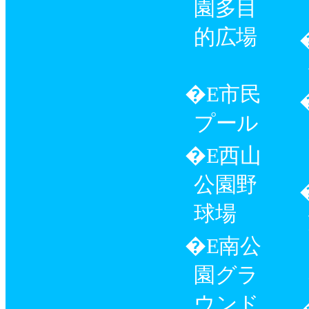
園多目
的広場
市民
プール
西山
公園野
球場
南公
園グラ
ウンド