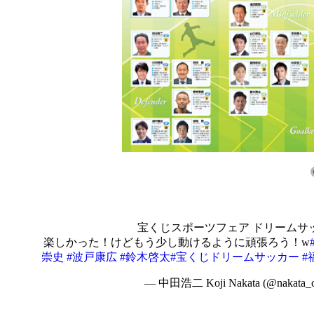
宝くじスポーツフェア ドリームサッカ
楽しかった！けどもう少し動けるように頑張ろう！w
崇史
#波戸康広
#鈴木啓太
#宝くじドリームサッカー
#
— 中田浩二 Koji Nakata (@nakata_c