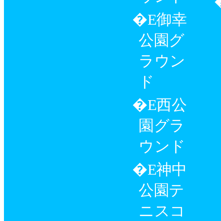
御幸
公園グ
ラウン
ド
西公
園グラ
ウンド
神中
公園テ
ニスコ