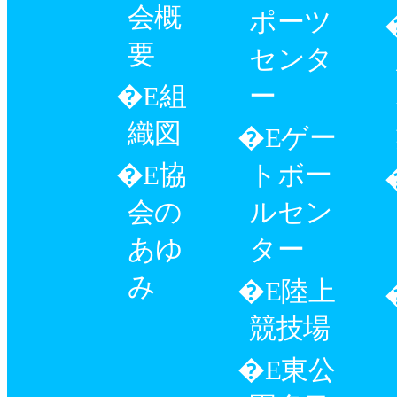
会概
ポーツ
要
センタ
組
ー
織図
ゲー
協
トボー
会の
ルセン
あゆ
ター
み
陸上
競技場
東公