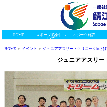
HOME
スポーツ協会につ
スポーツ施設
いて
新着情報
会長挨拶
協会概要
組織図
協会のあゆみ
総合体育館
スポーツ交流館
神明健康スポーツセンター
ゲートボールセンター
陸上競技場
東公園多目的広場
市民プール
西山公園野球場
南公園グラウンド
御幸公園グラウンド
西公園グラウンド
神中公園テニスコート
丸山公園多目的グラウンド
鯖江つつじマラソン
鯖江市民スポーツ大会
県民スポーツ祭
鯖江市・村上市姉妹都市交流事業
市民スポーツふれあい事業
ジュニアアスリートクリニックinさばえ
指導者研修会
表彰式・加盟団体合同懇親会
鯖江市長旗争奪高等学校野球大会
その他
地区スポーツ協会
種目協会・連盟
その他
賛助会員
リンク
HOME
＞
イベント
＞
ジュニアアスリートクリニックinさばえ
ジュニアアスリート