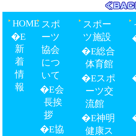
HOME
スポ
スポー
ーツ
ツ施設
新
協会
総合
着
につ
体育館
情
いて
スポ
報
会
ーツ交
長挨
流館
拶
神明
協
健康ス